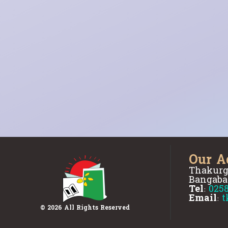
Our A
Thakurg
Bangaba
Tel:
025
Email:
t
© 2026 All Rights Reserved