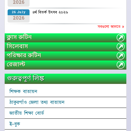
2026
৪র্থ বিতর্ক উৎসব ২০২৬
26 July
2026
সবগুলো জানতে »
ক্লাস রুটিন
সিলেবাস
পরিক্ষার রুটিন
রেজাল্ট
গুরুত্বপূর্ণ লিঙ্ক
শিক্ষক বাতায়ন
ঠাকুরগাঁও জেলা তথ্য বাতায়ন
জাতীয় শিক্ষা বোর্ড
ই-বুক