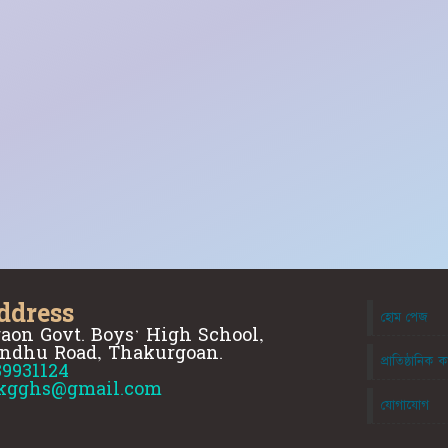
ddress
হোম পেজ
aon Govt. Boys' High School,
ndhu Road, Thakurgoan.
প্রাতিষ্ঠানিক ক
89931124
kgghs@gmail.com
যোগাযোগ