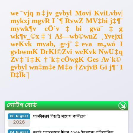
we`¨vjq n‡jv gvbyl Movi KviLvbv|
mykxj mgvR I `¶ RvwZ MV‡bi j‡¶¨
mywk¶v cÖ`v‡bi gva¨‡g
wk¶v_©x‡`i Aš—wb©wnZ ¸Yvejxi
weKvk mvab, g~j¨‡eva m„wó I
gvbwmK DrKl©Zvi weKvk NwU‡q
Zv‡`i‡K †`k‡cÖwgK Ges Av`k©
gvbyl wn‡m‡e M‡o †ZvjvB Gi j¶¨ I
D‡Ïk¨|
নোটিশ বোর্ড
সতর্কীকরণ বিজ্ঞপ্তি ‍সায়েন্স কার্নিভাল
06 August
2026
জুলাই গণঅভ্যুত্থান দিবস ২০২৬ উপলক্ষ্যে প্রতিযোগিতা
04 August