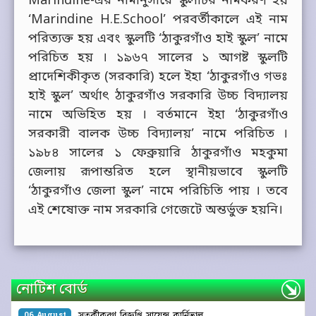
Marindine-এর নামানুসারে স্কুলটির নামকরণ হয়
‘Marindine H.E.School’ পরবর্তীকালে এই নাম
পরিত্যক্ত হয় এবং স্কুলটি ‘ঠাকুরগাঁও হাই স্কুল’ নামে
পরিচিত হয় । ১৯৬৭ সালের ১ আগষ্ট স্কুলটি
প্রাদেশিকীকৃত (সরকারি) হলে ইহা ‘ঠাকুরগাঁও গভঃ
হাই স্কুল’ অর্থাৎ ঠাকুরগাঁও সরকারি উচ্চ বিদ্যালয়
নামে অভিহিত হয় । বর্তমানে ইহা ‘ঠাকুরগাঁও
সরকারী বালক উচ্চ বিদ্যালয়’ নামে পরিচিত ।
১৯৮৪ সালের ১ ফেব্রুয়ারি ঠাকুরগাঁও মহকুমা
জেলায় রূপান্তরিত হলে স্থানীয়ভাবে স্কুলটি
‘ঠাকুরগাঁও জেলা স্কুল’ নামে পরিচিতি পায় । তবে
এই শেষোক্ত নাম সরকারি গেজেটে অন্তর্ভুক্ত হয়নি।
নোটিশ বোর্ড
সতর্কীকরণ বিজ্ঞপ্তি ‍সায়েন্স কার্নিভাল
06 August