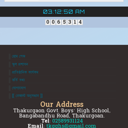
03:12:51 AM
0
0
6
5
3
1
4
হোম পেজ
স্কুল প্রশাসন
প্রাতিষ্ঠানিক কার্যকম
ভর্তি তথ্য
যোগাযোগ
[[ রেজাল্ট অনুসন্ধান ]]
Our Address
Thakurgaon Govt. Boys' High School,
Bangabandhu Road, Thakurgoan.
Tel:
02589931124
Email:
tkgghs@gmail.com