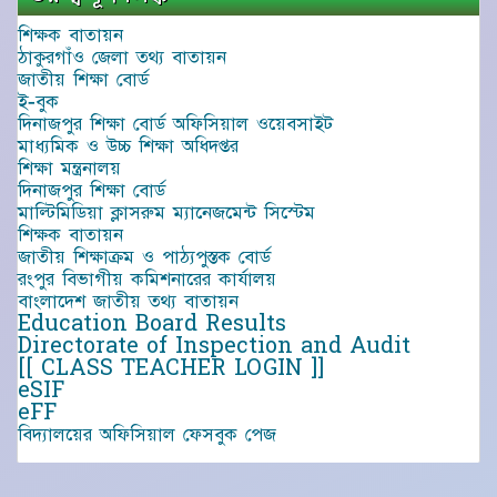
শিক্ষক বাতায়ন
ঠাকুরগাঁও জেলা তথ্য বাতায়ন
জাতীয় শিক্ষা বোর্ড
ই-বুক
দিনাজপুর শিক্ষা বোর্ড অফিসিয়াল ওয়েবসাইট
মাধ্যমিক ও উচ্চ শিক্ষা অধিদপ্তর
শিক্ষা মন্ত্রনালয়
দিনাজপুর শিক্ষা বোর্ড
মাল্টিমিডিয়া ক্লাসরুম ম্যানেজমেন্ট সিস্টেম
শিক্ষক বাতায়ন
জাতীয় শিক্ষাক্রম ও পাঠ্যপুস্তক বোর্ড
রংপুর বিভাগীয় কমিশনারের কার্যালয়
বাংলাদেশ জাতীয় তথ্য বাতায়ন
Education Board Results
Directorate of Inspection and Audit
[[ CLASS TEACHER LOGIN ]]
eSIF
eFF
বিদ্যালয়ের অফিসিয়াল ফেসবুক পেজ