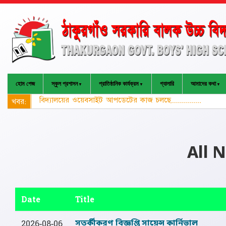
হোম পেজ
স্কুল প্রশাসন
প্রাতিষ্ঠানিক কার্যক্রম
গ্যালারি
আমাদের কথা
বিদ্যালয়ের ওয়েবসাইট আপডেটের কাজ চলছে...............
খবর:
All N
Date
Title
সতর্কীকরণ বিজ্ঞপ্তি ‍সায়েন্স কার্নিভাল
2026-08-06