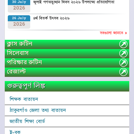
জুলাই গণঅভ্যুত্থান দিবস ২০২৬ উপলক্ষ্যে প্রতিযোগিতা
30 July
2026
৪র্থ বিতর্ক উৎসব ২০২৬
26 July
2026
সবগুলো জানতে »
ক্লাস রুটিন
সিলেবাস
পরিক্ষার রুটিন
রেজাল্ট
গুরুত্বপূর্ণ লিঙ্ক
শিক্ষক বাতায়ন
ঠাকুরগাঁও জেলা তথ্য বাতায়ন
জাতীয় শিক্ষা বোর্ড
ই-বুক