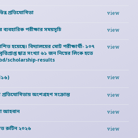
িন্ন প্রতিযোগিতা
view
 এর ব্যবহারিক পরীক্ষার সময়সূচি
view
কাশিত হয়েছে। বিদ্যালয়ের মোট পরীক্ষার্থী- ১০৭
view
িপ্রাপ্ত ছাত্র সংখ্যা ৬১ জন নিম্নের লিংক হতে
bd/scholarship-results
৫১৬)
view
্রতিযোগিতায় অংশগ্রহণ সংক্রান্ত
view
য়া আহবান
view
োধিত রুটিন ২০২৬
view