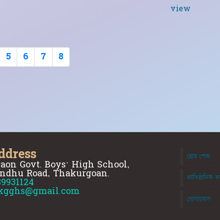
view
5
6
7
8
ddress
হোম পেজ
aon Govt. Boys' High School,
ndhu Road, Thakurgoan.
প্রাতিষ্ঠানিক ক
89931124
kgghs@gmail.com
যোগাযোগ