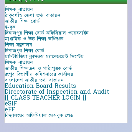
শিক্ষক বাতায়ন
ঠাকুরগাঁও জেলা তথ্য বাতায়ন
জাতীয় শিক্ষা বোর্ড
ই-বুক
দিনাজপুর শিক্ষা বোর্ড অফিসিয়াল ওয়েবসাইট
মাধ্যমিক ও উচ্চ শিক্ষা অধিদপ্তর
শিক্ষা মন্ত্রনালয়
দিনাজপুর শিক্ষা বোর্ড
মাল্টিমিডিয়া ক্লাসরুম ম্যানেজমেন্ট সিস্টেম
শিক্ষক বাতায়ন
জাতীয় শিক্ষাক্রম ও পাঠ্যপুস্তক বোর্ড
রংপুর বিভাগীয় কমিশনারের কার্যালয়
বাংলাদেশ জাতীয় তথ্য বাতায়ন
Education Board Results
Directorate of Inspection and Audit
[[ CLASS TEACHER LOGIN ]]
eSIF
eFF
বিদ্যালয়ের অফিসিয়াল ফেসবুক পেজ