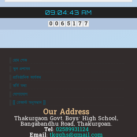
09:04:44 AM
0
0
6
5
1
7
7
হোম পেজ
স্কুল প্রশাসন
প্রাতিষ্ঠানিক কার্যকম
ভর্তি তথ্য
যোগাযোগ
[[ রেজাল্ট অনুসন্ধান ]]
Our Address
Thakurgaon Govt. Boys' High School,
Bangabandhu Road, Thakurgoan.
Tel:
02589931124
Email:
tkgghs@gmail.com