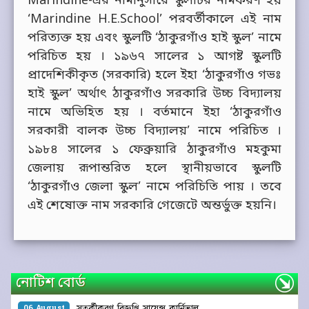
Marindine-এর নামানুসারে স্কুলটির নামকরণ হয়
‘Marindine H.E.School’ পরবর্তীকালে এই নাম
পরিত্যক্ত হয় এবং স্কুলটি ‘ঠাকুরগাঁও হাই স্কুল’ নামে
পরিচিত হয় । ১৯৬৭ সালের ১ আগষ্ট স্কুলটি
প্রাদেশিকীকৃত (সরকারি) হলে ইহা ‘ঠাকুরগাঁও গভঃ
হাই স্কুল’ অর্থাৎ ঠাকুরগাঁও সরকারি উচ্চ বিদ্যালয়
নামে অভিহিত হয় । বর্তমানে ইহা ‘ঠাকুরগাঁও
সরকারী বালক উচ্চ বিদ্যালয়’ নামে পরিচিত ।
১৯৮৪ সালের ১ ফেব্রুয়ারি ঠাকুরগাঁও মহকুমা
জেলায় রূপান্তরিত হলে স্থানীয়ভাবে স্কুলটি
‘ঠাকুরগাঁও জেলা স্কুল’ নামে পরিচিতি পায় । তবে
এই শেষোক্ত নাম সরকারি গেজেটে অন্তর্ভুক্ত হয়নি।
নোটিশ বোর্ড
সতর্কীকরণ বিজ্ঞপ্তি ‍সায়েন্স কার্নিভাল
06 August