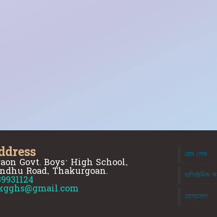
ddress
হোম পেজ
aon Govt. Boys' High School,
ndhu Road, Thakurgoan.
প্রাতিষ্ঠানিক ক
89931124
kgghs@gmail.com
যোগাযোগ