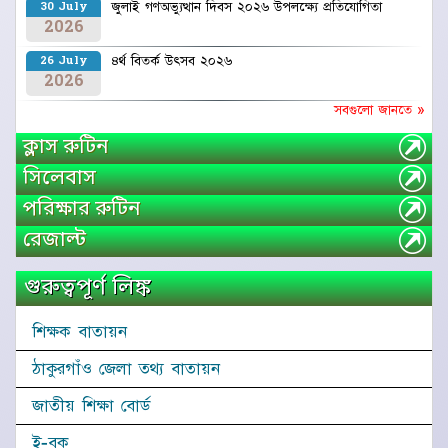
জুলাই গণঅভ্যুত্থান দিবস ২০২৬ উপলক্ষ্যে প্রতিযোগিতা
30 July
2026
৪র্থ বিতর্ক উৎসব ২০২৬
26 July
2026
সবগুলো জানতে »
ক্লাস রুটিন
সিলেবাস
পরিক্ষার রুটিন
রেজাল্ট
গুরুত্বপূর্ণ লিঙ্ক
শিক্ষক বাতায়ন
ঠাকুরগাঁও জেলা তথ্য বাতায়ন
জাতীয় শিক্ষা বোর্ড
ই-বুক