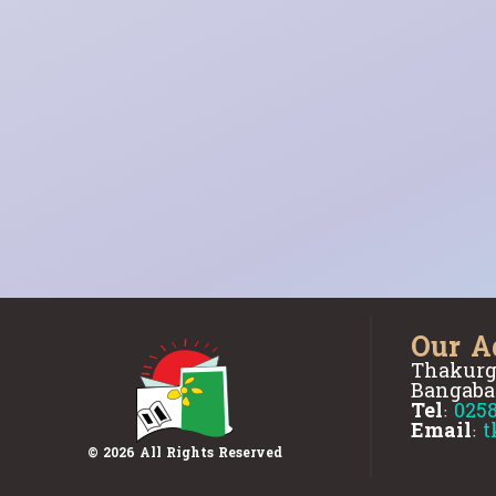
Our A
Thakurg
Bangaba
Tel:
025
Email:
t
© 2026 All Rights Reserved