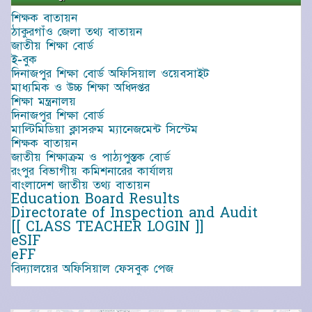
শিক্ষক বাতায়ন
ঠাকুরগাঁও জেলা তথ্য বাতায়ন
জাতীয় শিক্ষা বোর্ড
ই-বুক
দিনাজপুর শিক্ষা বোর্ড অফিসিয়াল ওয়েবসাইট
মাধ্যমিক ও উচ্চ শিক্ষা অধিদপ্তর
শিক্ষা মন্ত্রনালয়
দিনাজপুর শিক্ষা বোর্ড
মাল্টিমিডিয়া ক্লাসরুম ম্যানেজমেন্ট সিস্টেম
শিক্ষক বাতায়ন
জাতীয় শিক্ষাক্রম ও পাঠ্যপুস্তক বোর্ড
রংপুর বিভাগীয় কমিশনারের কার্যালয়
বাংলাদেশ জাতীয় তথ্য বাতায়ন
Education Board Results
Directorate of Inspection and Audit
[[ CLASS TEACHER LOGIN ]]
eSIF
eFF
বিদ্যালয়ের অফিসিয়াল ফেসবুক পেজ